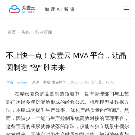
首页
>
头条
>
行业新闻
不止快一点！众壹云 MVA 平台，让晶
圆制造 “智” 胜未来
作者：admin
来源：本站 发布时间：2025-07-02 访问量：1906
在精密复杂的晶圆制造领域中，良率管理部门与工艺
部门历经多年沉淀所形成的经验公式、机理模型及数据方
法，本应成为提升生产效率、优化产品质量的“宝藏”。然
而，因缺少一个能与生产控制系统高效对接的管理平台，
这些宝贵的积累就像散落的珍珠，仅能在独立场景中偶尔
散发微光，无法实时为生产赋予智慧动能，知识的分享与