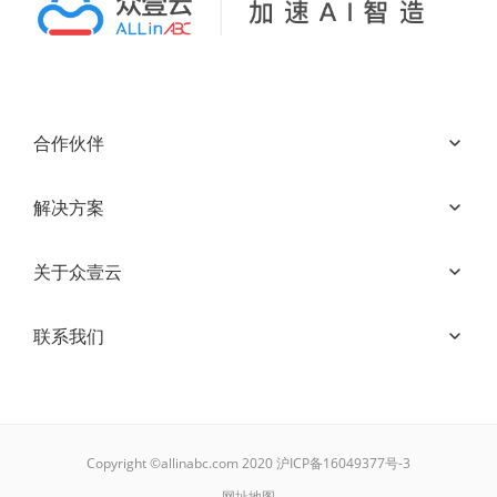
合作伙伴
解决方案
关于众壹云
联系我们
Copyright ©allinabc.com 2020
沪ICP备16049377号-3
网址地图