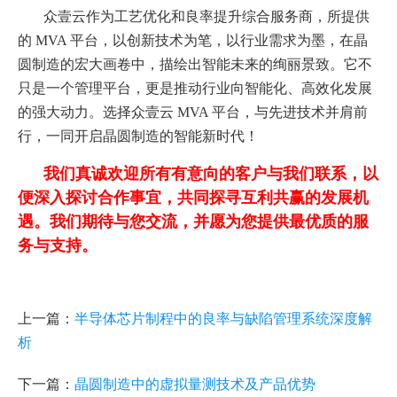
众壹云作为工艺优化和良率提升综合服务商，所提供
的 MVA 平台，以创新技术为笔，以行业需求为墨，在晶
圆制造的宏大画卷中，描绘出智能未来的绚丽景致。它不
只是一个管理平台，更是推动行业向智能化、高效化发展
的强大动力。选择众壹云 MVA 平台
，与先进技术并肩前
行，一同开启晶圆制造的智能新时代！
我们真诚欢迎所有有意向的客户与我们联系，以
便深入探讨合作事宜，共同探寻互利共赢的发展机
遇。我们期待与您交流，并愿为您提供最优质的服
务与支持。
上一篇：
半导体芯片制程中的良率与缺陷管理系统深度解
析
下一篇：
晶圆制造中的虚拟量测技术及产品优势