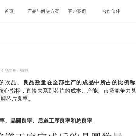
首页
产品与解决方案
客户案例
合作伙伴
产品
数
芯片自动缺陷分类 ADC
企业
量测 AI Metrology
企
虚拟量测 Virtual Metrology
4 访问量：3633
良品数量在全部生产的成品中所占的比例称
例的次品。
芯片良率（缺陷）管理系统 YMS/DMS
核心指标，直接关系到芯片的成本、产能、市场竞争力
动态取样 Dynamic Sampling
理解芯片良率。
多参数溯因分析 MVA
率、晶圆良率、后道工序良率和总良率。