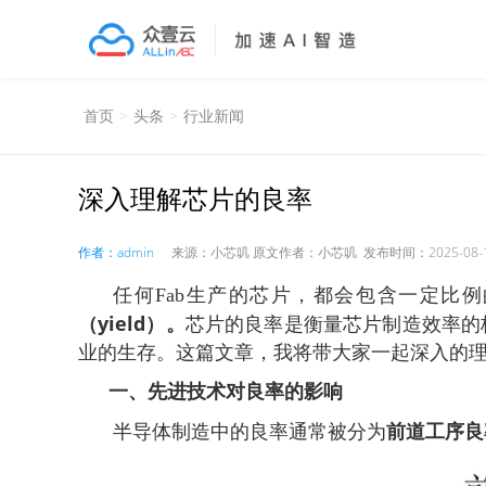
解决方案
首页
>
头条
>
行业新闻
良率分析大数据平台 BDYAP
深入理解芯片的良率
半导体智能工厂门户软件 iFab
芯片生产全生命周期追踪 Lot Tracing
作者：admin
来源：小芯叽 原文作者：小芯叽 发布时间：2025-08-1
任何Fab生产的芯片，都会包含一定比
智能生产排程 APS
（yield）。
芯片的良率是衡量芯片制造效率的
业的生存。这篇文章，我将带大家一起深入的
一、先进技术对良率的影响
前道工序良
半导体制造中的良率通常被分为