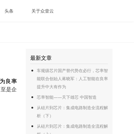
头条
关于众壹云
据与自动化的平台
应用集成平台(ESB+API网关)
最新文章
业主数据管理平台
车规级芯片国产替代势在必行，芯率智
能联合创始人蒋晓军：人工智能在良率
为良率
提升中大有作为
甚至是企
芯率智能——天下雄芯 中国智造
从硅片到芯片：集成电路制造全流程解
析（下）
从硅片到芯片：集成电路制造全流程解