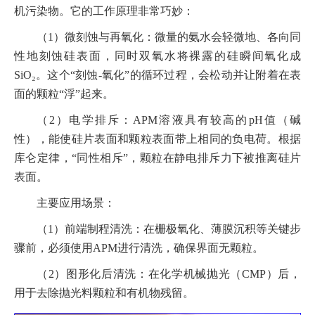
机污染物。它的工作原理非常巧妙：
（1）微刻蚀与再氧化：微量的氨水会轻微地、各向同
性地刻蚀硅表面，同时双氧水将裸露的硅瞬间氧化成
SiO₂。这个“刻蚀-氧化”的循环过程，会松动并让附着在表
面的颗粒“浮”起来。
（2）电学排斥：APM溶液具有较高的pH值（碱
性），能使硅片表面和颗粒表面带上相同的负电荷。根据
库仑定律，“同性相斥”，颗粒在静电排斥力下被推离硅片
表面。
主要应用场景：
（1）前端制程清洗：在栅极氧化、薄膜沉积等关键步
骤前，必须使用APM进行清洗，确保界面无颗粒。
（2）图形化后清洗：在化学机械抛光（CMP）后，
用于去除抛光料颗粒和有机物残留。